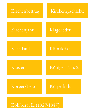
Kirchenbeitrag
Kirchengeschichte
Kirchenjahr
Klagelieder
Klee, Paul
Klimakrise
Kloster
Könige – 1 u. 2
Körper/Leib
Körperkult
Kohlberg, L. (1927-1987)