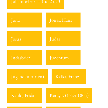
Johannesbrief – 1 u. 2 u. 3
Jona
Jonas, Hans
Josua
Judas
Judasbrief
Judentum
Jugendkultur(en)
Kafka, Franz
Kahlo, Frida
Kant, I. (1724-1804)