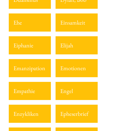
Ehe
Einsamkeit
Eiphanie
Elijah
Emanzipation
Emotionen
Empathie
Engel
Enzykliken
Epheserbrief