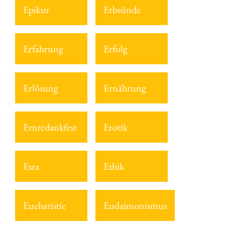
Epikur
Erbsünde
Erfahrung
Erfolg
Erlösung
Ernährung
Erntedankfest
Erotik
Esra
Ethik
Eucharistie
Eudaimonismus