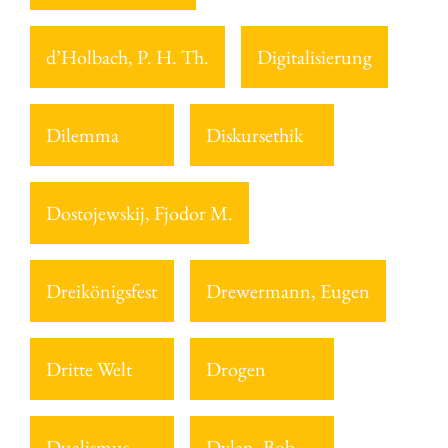
d’Holbach, P. H. Th.
Digitalisierung
Dilemma
Diskursethik
Dostojewskij, Fjodor M.
Dreikönigsfest
Drewermann, Eugen
Dritte Welt
Drogen
Dualismus
Dylan, Bob