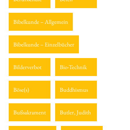
Bibelkunde – Allgemein
Bibelkunde – Einzelbücher
Bilderverbot
Bio-Technik
Böse(s)
Buddhismus
Bußsakrament
Butler, Judith