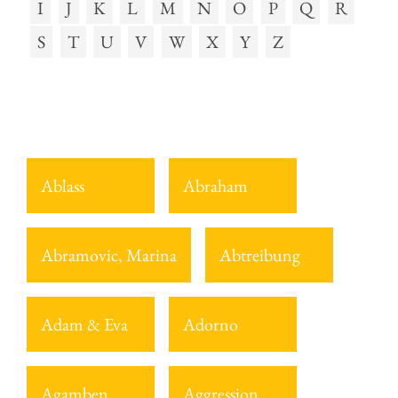
I
J
K
L
M
N
O
P
Q
R
S
T
U
V
W
X
Y
Z
Ablass
Abraham
Abramovic, Marina
Abtreibung
Adam & Eva
Adorno
Agamben
Aggression