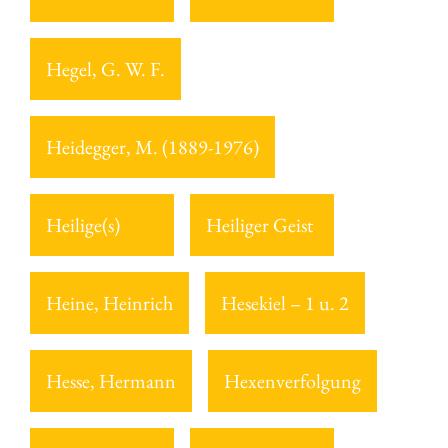
Hegel, G. W. F.
Heidegger, M. (1889-1976)
Heilige(s)
Heiliger Geist
Heine, Heinrich
Hesekiel – 1 u. 2
Hesse, Hermann
Hexenverfolgung