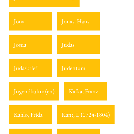
Jona
Jonas, Hans
Josua
Judas
Judasbrief
Judentum
Jugendkultur(en)
Kafka, Franz
Kahlo, Frida
Kant, I. (1724-1804)