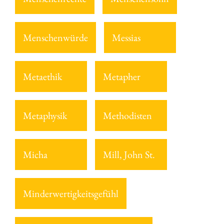
Menschenwürde
Messias
Metaethik
Metapher
Metaphysik
Methodisten
Micha
Mill, John St.
Minderwertigkeitsgefühl