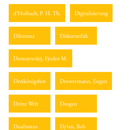
d’Holbach, P. H. Th.
Digitalisierung
Dilemma
Diskursethik
Dostojewskij, Fjodor M.
Dreikönigsfest
Drewermann, Eugen
Dritte Welt
Drogen
Dualismus
Dylan, Bob