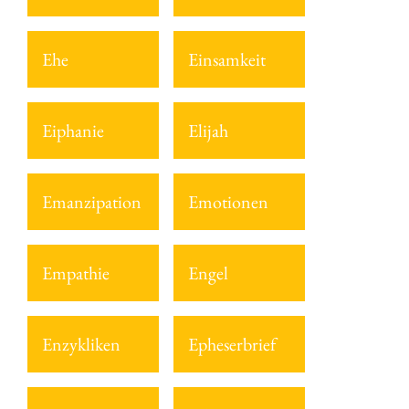
Ehe
Einsamkeit
Eiphanie
Elijah
Emanzipation
Emotionen
Empathie
Engel
Enzykliken
Epheserbrief