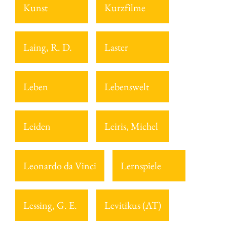
Kunst
Kurzfilme
Laing, R. D.
Laster
Leben
Lebenswelt
Leiden
Leiris, Michel
Leonardo da Vinci
Lernspiele
Lessing, G. E.
Levitikus (AT)