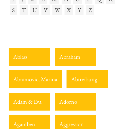
S
T
U
V
W
X
Y
Z
Ablass
Abraham
Abramovic, Marina
Abtreibung
Adam & Eva
Adorno
Agamben
Aggression