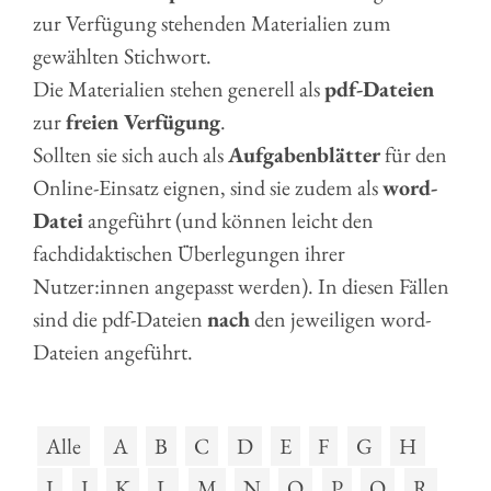
zur Verfügung stehenden Materialien zum
gewählten Stichwort.
Die Materialien stehen generell als
pdf-Dateien
zur
freien Verfügung
.
Sollten sie sich auch als
Aufgabenblätter
für den
Online-Einsatz eignen, sind sie zudem als
word-
Datei
angeführt (und können leicht den
fachdidaktischen Überlegungen ihrer
Nutzer:innen angepasst werden). In diesen Fällen
sind die pdf-Dateien
nach
den jeweiligen word-
Dateien angeführt.
Alle
A
B
C
D
E
F
G
H
I
J
K
L
M
N
O
P
Q
R