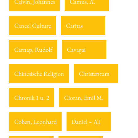
Calvin, Johannes
Camus, A.
Cancel Culture
Caritas
Carnap, Rudolf
Cavagai
Chinesische Religion
Christentum
Chronik 1 u. 2
Cioran, Emil M.
Cohen, Leonhard
Daniel – AT