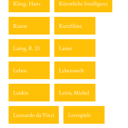
Küng, Hans
Künstliche Intelligenz
Kunst
Kurzfilme
Laing, R. D.
Laster
Leben
Lebenswelt
Leiden
Leiris, Michel
Leonardo da Vinci
Lernspiele