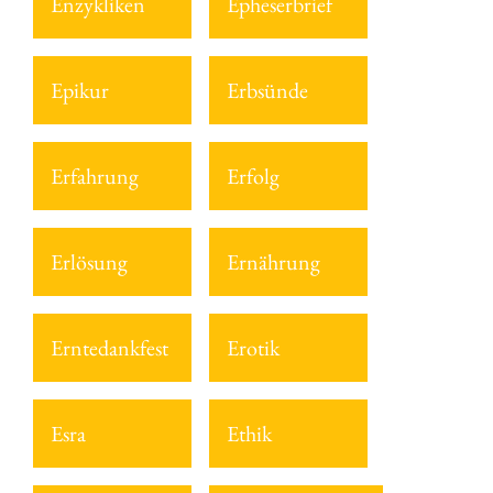
Enzykliken
Epheserbrief
Epikur
Erbsünde
Erfahrung
Erfolg
Erlösung
Ernährung
Erntedankfest
Erotik
Esra
Ethik