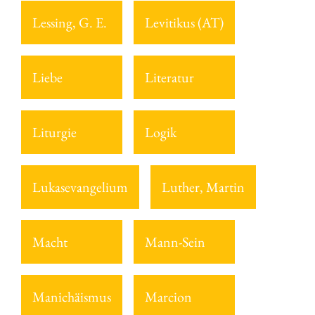
Lessing, G. E.
Levitikus (AT)
Liebe
Literatur
Liturgie
Logik
Lukasevangelium
Luther, Martin
Macht
Mann-Sein
Manichäismus
Marcion