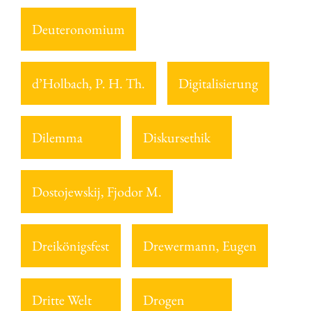
Deuteronomium
d’Holbach, P. H. Th.
Digitalisierung
Dilemma
Diskursethik
Dostojewskij, Fjodor M.
Dreikönigsfest
Drewermann, Eugen
Dritte Welt
Drogen