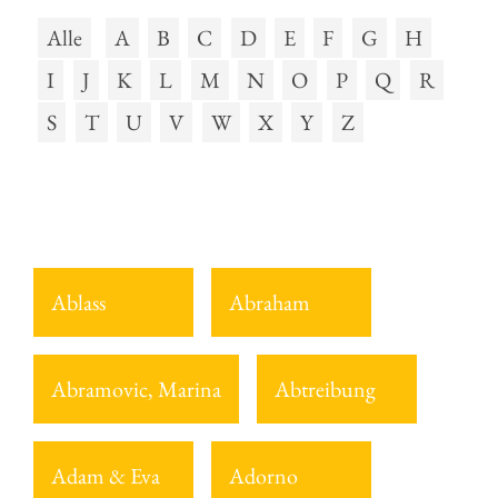
Alle
A
B
C
D
E
F
G
H
I
J
K
L
M
N
O
P
Q
R
S
T
U
V
W
X
Y
Z
Ablass
Abraham
Abramovic, Marina
Abtreibung
Adam & Eva
Adorno