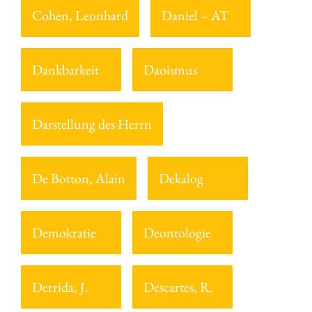
Cohen, Leonhard
Daniel – AT
Dankbarkeit
Daoismus
Darstellung des Herrn
De Botton, Alain
Dekalog
Demokratie
Deontologie
Derrida, J.
Descartes, R.