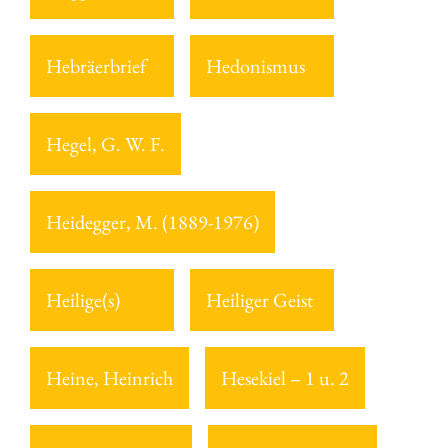
Hebräerbrief
Hedonismus
Hegel, G. W. F.
Heidegger, M. (1889-1976)
Heilige(s)
Heiliger Geist
Heine, Heinrich
Hesekiel – 1 u. 2