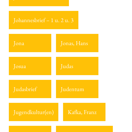
Johannesbrief – 1 u. 2 u. 3
Jona
Jonas, Hans
Josua
Judas
Judasbrief
Judentum
Jugendkultur(en)
Kafka, Franz