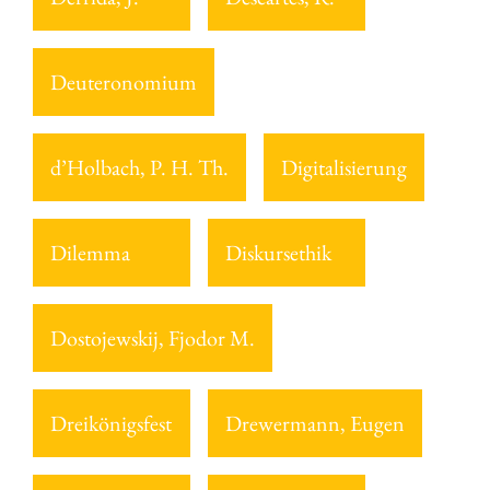
Deuteronomium
d’Holbach, P. H. Th.
Digitalisierung
Dilemma
Diskursethik
Dostojewskij, Fjodor M.
Dreikönigsfest
Drewermann, Eugen