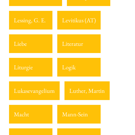
Lessing, G. E.
Levitikus (AT)
Liebe
Literatur
Liturgie
Logik
Lukasevangelium
Luther, Martin
Macht
Mann-Sein