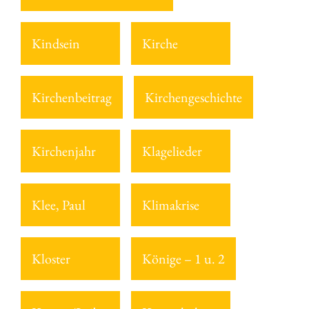
Kindsein
Kirche
Kirchenbeitrag
Kirchengeschichte
Kirchenjahr
Klagelieder
Klee, Paul
Klimakrise
Kloster
Könige – 1 u. 2