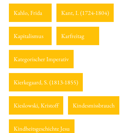
Kahlo, Frida
Kant, I. (1724-1804)
Kapitalismus
Karfreitag
Kategorischer Imperativ
Kierkegaard, S. (1813-1855)
Kieslowski, Kristoff
Kindesmissbrauch
Kindheitsgeschichte Jesu