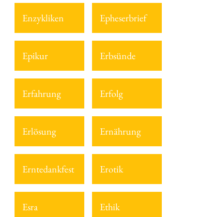
Enzykliken
Epheserbrief
Epikur
Erbsünde
Erfahrung
Erfolg
Erlösung
Ernährung
Erntedankfest
Erotik
Esra
Ethik