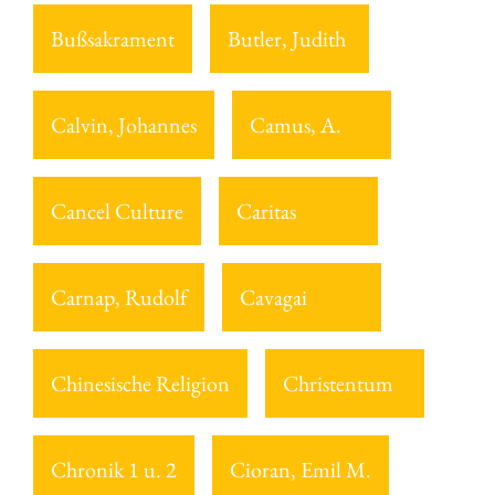
Bußsakrament
Butler, Judith
Calvin, Johannes
Camus, A.
Cancel Culture
Caritas
Carnap, Rudolf
Cavagai
Chinesische Religion
Christentum
Chronik 1 u. 2
Cioran, Emil M.