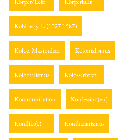
Körper/Leib
Körperkult
Kohlberg, L. (1927-1987)
Kolbe, Maximilian
Kolonialismus
Kolonialismus
Kolosserbrief
Kommunikation
Konfession(en)
Konflikt(e)
Konfuzianismus