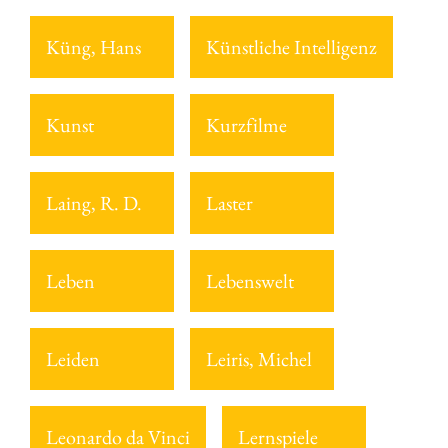
Küng, Hans
Künstliche Intelligenz
Kunst
Kurzfilme
Laing, R. D.
Laster
Leben
Lebenswelt
Leiden
Leiris, Michel
Leonardo da Vinci
Lernspiele