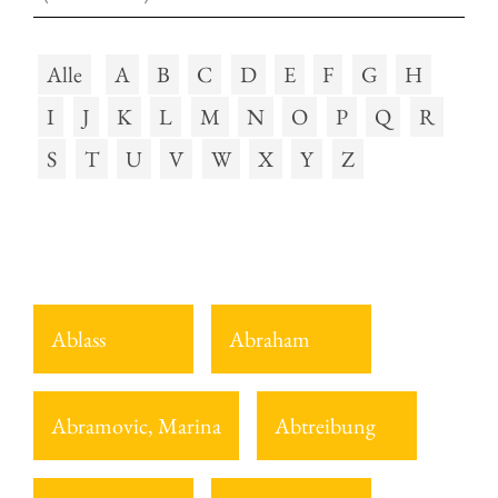
Alle
A
B
C
D
E
F
G
H
I
J
K
L
M
N
O
P
Q
R
S
T
U
V
W
X
Y
Z
Ablass
Abraham
Abramovic, Marina
Abtreibung