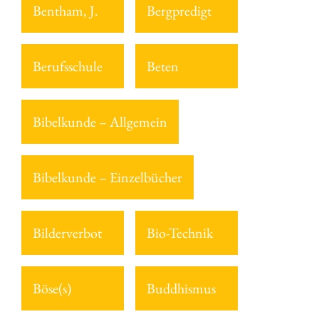
Bentham, J.
Bergpredigt
Berufsschule
Beten
Bibelkunde – Allgemein
Bibelkunde – Einzelbücher
Bilderverbot
Bio-Technik
Böse(s)
Buddhismus