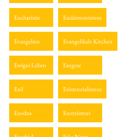
Eucharistie
Eudaimonismus
Evangelien
Evangelikale Kirchen
Ewiges Leben
Exegese
Exil
Existenzialismus
Exodus
Exorzismus
Ezechiel
Fake News