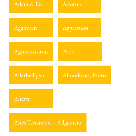
Adam & Eva
Adorno
Agamben
Aggression
Agnostizismus
Aids
Allerheiligen
Almodovar, Pedro
Altern
Altes Testament – Allgemein