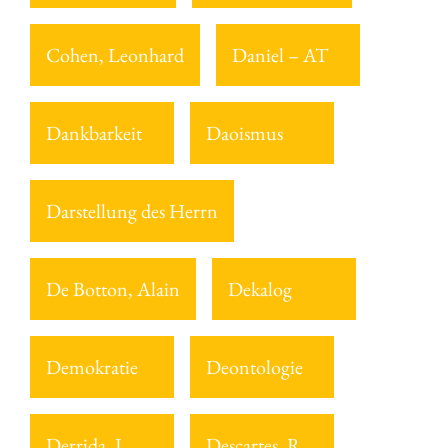
Cohen, Leonhard
Daniel – AT
Dankbarkeit
Daoismus
Darstellung des Herrn
De Botton, Alain
Dekalog
Demokratie
Deontologie
Derrida, J.
Descartes, R.