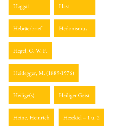
Haggai
Hass
Hebräerbrief
Hedonismus
Hegel, G. W. F.
Heidegger, M. (1889-1976)
Heilige(s)
Heiliger Geist
Heine, Heinrich
Hesekiel – 1 u. 2