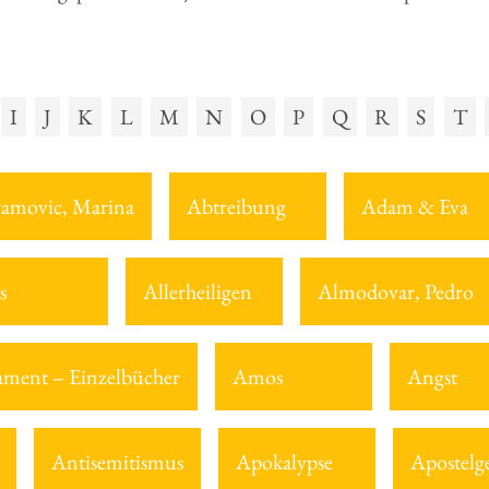
I
J
K
L
M
N
O
P
Q
R
S
T
amovic, Marina
Abtreibung
Adam & Eva
s
Allerheiligen
Almodovar, Pedro
tament – Einzelbücher
Amos
Angst
Antisemitismus
Apokalypse
Apostelg