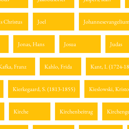
us Christus
Joel
Johannesevangeliu
Jonas, Hans
Josua
Judas
Kafka, Franz
Kahlo, Frida
Kant, I. (1724-1
Kierkegaard, S. (1813-1855)
Kieslowski, Kristo
Kirche
Kirchenbeitrag
Kirchenge