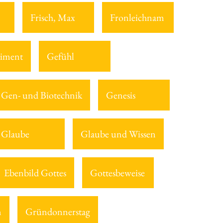
Frisch, Max
Fronleichnam
iment
Gefühl
Gen- und Biotechnik
Genesis
Glaube
Glaube und Wissen
Ebenbild Gottes
Gottesbeweise
n
Gründonnerstag