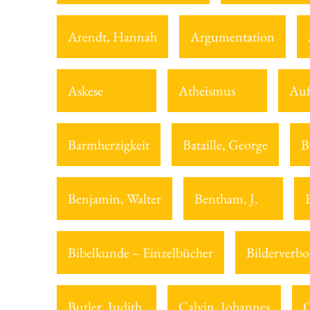
Arendt, Hannah
Argumentation
Askese
Atheismus
Auf
Barmherzigkeit
Bataille, George
B
Benjamin, Walter
Bentham, J.
Bibelkunde – Einzelbücher
Bilderverbo
Butler, Judith
Calvin, Johannes
C