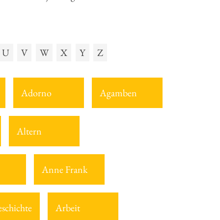
U
V
W
X
Y
Z
Adorno
Agamben
Altern
Anne Frank
eschichte
Arbeit