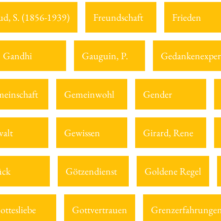
ud, S. (1856-1939)
Freundschaft
Frieden
Gandhi
Gauguin, P.
Gedankenexper
einschaft
Gemeinwohl
Gender
alt
Gewissen
Girard, Rene
ück
Götzendienst
Goldene Regel
ottesliebe
Gottvertrauen
Grenzerfahrunge