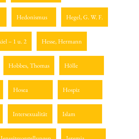
Hedonismus
Hegel, G. W. F.
iel – 1 u. 2
Hesse, Hermann
Hobbes, Thomas
Hölle
Hosea
Hospiz
Intersexualität
Islam
Jenseitsvorstellungen
Jeremia