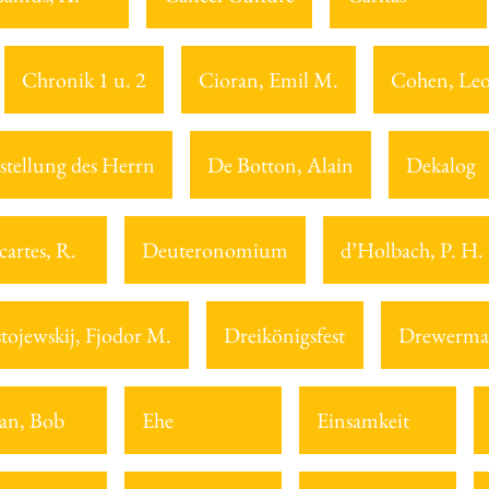
Chronik 1 u. 2
Cioran, Emil M.
Cohen, Le
stellung des Herrn
De Botton, Alain
Dekalog
cartes, R.
Deuteronomium
d’Holbach, P. H.
tojewskij, Fjodor M.
Dreikönigsfest
Drewerma
an, Bob
Ehe
Einsamkeit