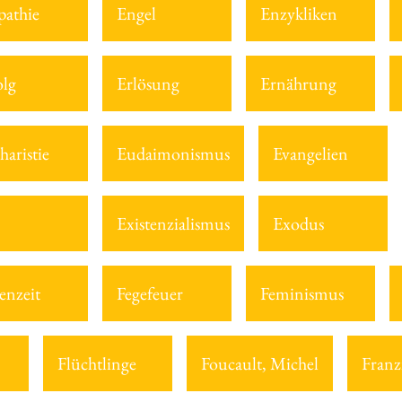
athie
Engel
Enzykliken
olg
Erlösung
Ernährung
haristie
Eudaimonismus
Evangelien
Existenzialismus
Exodus
enzeit
Fegefeuer
Feminismus
Flüchtlinge
Foucault, Michel
Franz