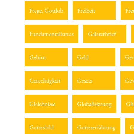
Frege, Gottlob
Freiheit
Fre
Fundamentalismus
Galaterbrief
Gehirn
Geld
Gem
Gerechtigkeit
Gesetz
Gew
Gleichnisse
Globalisierung
Gl
Gottesbild
Gotteserfahrung
G