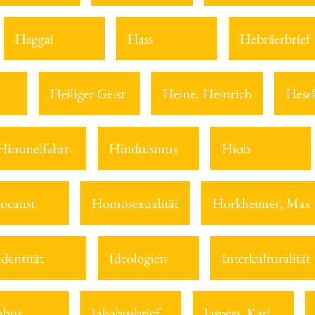
Haggai
Hass
Hebräerbrief
Heiliger Geist
Heine, Heinrich
Hesek
Himmelfahrt
Hinduismus
Hiob
ocaust
Homosexualität
Horkheimer, Max
Identität
Ideologien
Interkulturalität
obus
Jakobusbrief
Jaspers, Karl