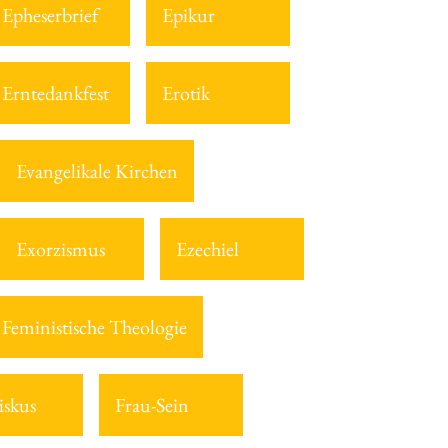
Epheserbrief
Epikur
Erntedankfest
Erotik
Evangelikale Kirchen
Exorzismus
Ezechiel
Feministische Theologie
iskus
Frau-Sein