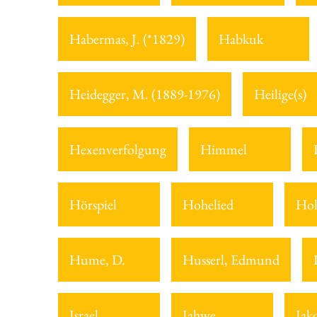
Habermas, J. (*1829)
Habkuk
Heidegger, M. (1889-1976)
Heilige(s)
Hexenverfolgung
Himmel
Hörspiel
Hohelied
Hol
Hume, D.
Husserl, Edmund
Israel
Jahwe
Jak