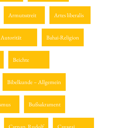
Armutsstreit
Artes liberalis
Autorität
Bahai-Religion
Beichte
Bibelkunde – Allgemein
smus
Bußsakrament
Carnap, Rudolf
Cavagai