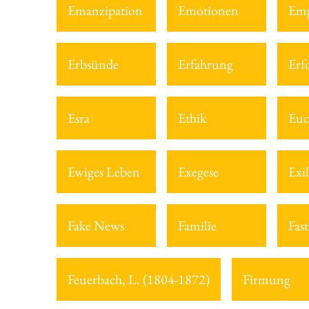
Emanzipation
Emotionen
Emp
Erbsünde
Erfahrung
Erf
Esra
Ethik
Euc
Ewiges Leben
Exegese
Exil
Fake News
Familie
Fast
Feuerbach, L. (1804-1872)
Firmung