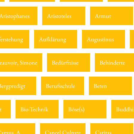
Aristophanes
Aristoteles
Armut
erstehung
Aufklärung
Augustinus
eauvoir, Simone
Bedürfnisse
Behinderte
Bergpredigt
Berufsschule
Beten
t
Bio-Technik
Böse(s)
Buddhi
amus, A.
Cancel Culture
Caritas