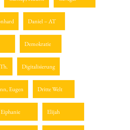
onhard
Daniel – AT
Demokratie
 Th.
Digitalisierung
nn, Eugen
Dritte Welt
Eiphanie
Elijah