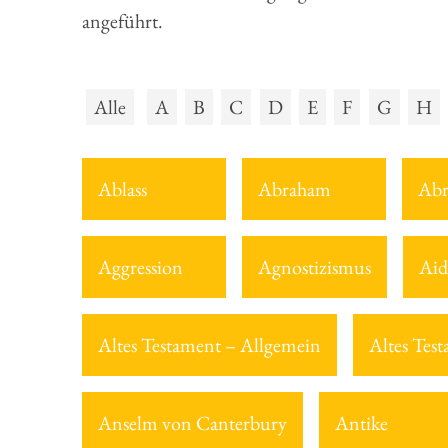
angeführt.
Alle
A
B
C
D
E
F
G
H
Ablass
Abraham
Abr
Aggression
Agnostizismus
Aid
Altes Testament – Allgemein
Altes Tes
Anselm von Canterbury
Antike