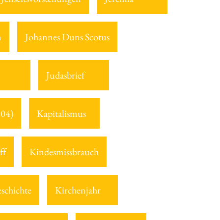
m
Johannes Duns Scotus
Judasbrief
804)
Kapitalismus
ff
Kindesmissbrauch
schichte
Kirchenjahr