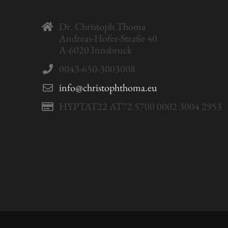
Dr. Christoph Thoma
Andreas-Hofer-Straße 40
A-6020 Innsbruck
0043-650-3003008
info@christophthoma.eu
HYPTAT22 AT72 5700 0002 3004 2953