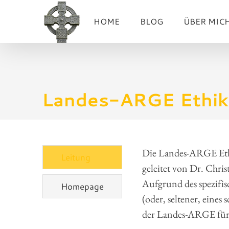
Zum
HOME
BLOG
ÜBER MIC
Inhalt
springen
Landes-ARGE Ethik 
Die Landes-ARGE Ethik
Leitung
geleitet von Dr. Chr
Aufgrund des spezifisc
Homepage
(oder, seltener, eine
der Landes-ARGE fü