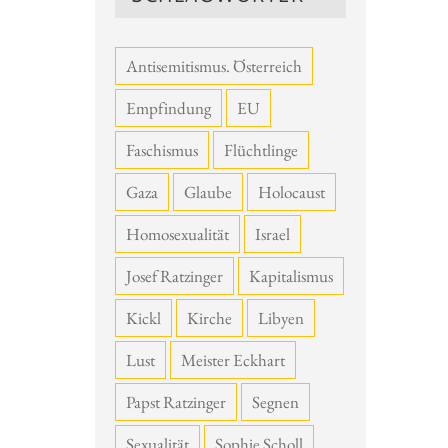
Antisemitismus. Österreich
Empfindung
EU
Faschismus
Flüchtlinge
Gaza
Glaube
Holocaust
Homosexualität
Israel
Josef Ratzinger
Kapitalismus
Kickl
Kirche
Libyen
Lust
Meister Eckhart
Papst Ratzinger
Segnen
Sexualität
Sophie Scholl