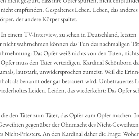
n nicht gespürt, dass ihre Opfer spürten, nicht empfunden
, nicht empfunden. Gespaltenes Leben. Leben, das anderes
Körper, der andere Körper spaltet.
. In einem
TV-Interview
, zu sehen in Deutschland, letzten
fer nicht wahrnehmen können das Tun des nachmaligen Tät
Wahrnehmung: Das Opfer weiß nichts von den Taten, nicht
s Opfer muss den Täter verteidigen. Kardinal Schönborn d
damals, lautstark, unwidersprochen zumeist. Weil die Erin
erholt als benannt oder gar betrauert wird. Unbetrauertes 
iederholtes Leiden. Leiden, das wiederkehrt: Das Opfer sc
 die den Täter zum Täter, das Opfer zum Opfer machen. In
s Geweihten gegenüber der Ohnmacht des Nicht-Geweihten
s Nicht-Priesters. An den Kardinal daher die Frage: Woher