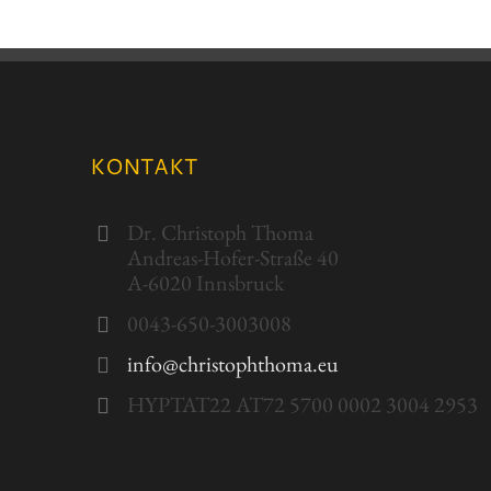
KONTAKT
Dr. Christoph Thoma
Andreas-Hofer-Straße 40
A-6020 Innsbruck
0043-650-3003008
info@christophthoma.eu
HYPTAT22 AT72 5700 0002 3004 2953