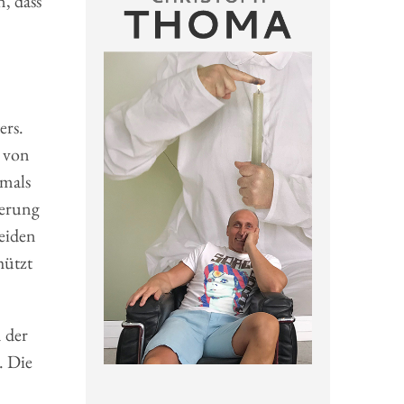
, dass
ers.
s von
amals
nerung
Leiden
hützt
 der
. Die