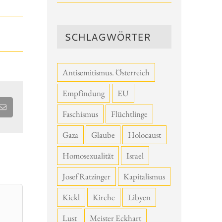
SCHLAGWÖRTER
Antisemitismus. Österreich
Empfindung
EU
E-
Faschismus
Flüchtlinge
Mail
Gaza
Glaube
Holocaust
Homosexualität
Israel
Josef Ratzinger
Kapitalismus
Kickl
Kirche
Libyen
Lust
Meister Eckhart