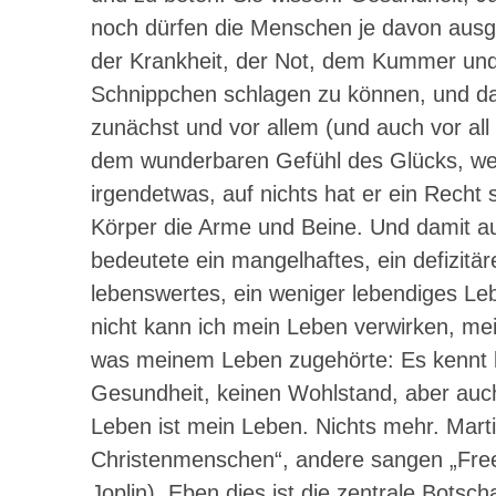
noch dürfen die Menschen je davon ausgeh
der Krankheit, der Not, dem Kummer und 
Schnippchen schlagen zu können, und das 
zunächst und vor allem (und auch vor al
dem wunderbaren Gefühl des Glücks, wenn
irgendetwas, auf nichts hat er ein Rech
Körper die Arme und Beine. Und damit a
bedeutete ein mangelhaftes, ein defizitä
lebenswertes, ein weniger lebendiges L
nicht kann ich mein Leben verwirken, mei
was meinem Leben zugehörte: Es kennt ke
Gesundheit, keinen Wohlstand, aber auch
Leben ist mein Leben. Nichts mehr. Marti
Christenmenschen“, andere sangen „Freedo
Joplin). Eben dies ist die zentrale Botsc