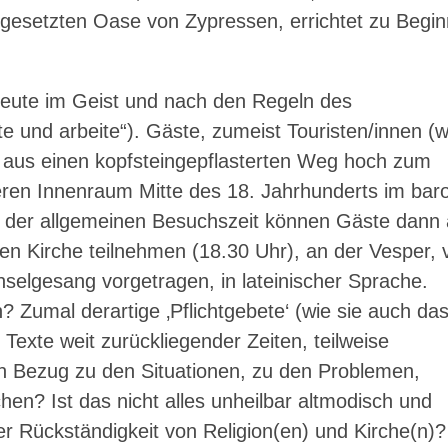
sgesetzten Oase von Zypressen, errichtet zu Begin
heute im Geist und nach den Regeln des
te und arbeite“). Gäste, zumeist Touristen/innen (w
z aus einen kopfsteingepflasterten Weg hoch zum
eren Innenraum Mitte des 18. Jahrhunderts im bar
e der allgemeinen Besuchszeit können Gäste dann
en Kirche teilnehmen (18.30 Uhr), an der Vesper, 
selgesang vorgetragen, in lateinischer Sprache.
umal derartige ‚Pflichtgebete‘ (wie sie auch da
exte weit zurückliegender Zeiten, teilweise
en Bezug zu den Situationen, zu den Problemen,
en? Ist das nicht alles unheilbar altmodisch und
r Rückständigkeit von Religion(en) und Kirche(n)?