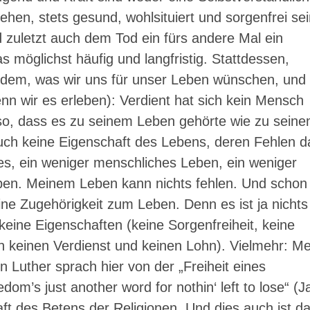
en, stets gesund, wohlsituiert und sorgenfrei sei
zuletzt auch dem Tod ein fürs andere Mal ein
möglichst häufig und langfristig. Stattdessen,
l dem, was wir uns für unser Leben wünschen, und
 wir es erleben): Verdient hat sich kein Mensch
t so, dass es zu seinem Leben gehörte wie zu sein
uch keine Eigenschaft des Lebens, deren Fehlen 
res, ein weniger menschliches Leben, ein weniger
eben. Meinem Leben kann nichts fehlen. Und schon
ne Zugehörigkeit zum Leben. Denn es ist ja nichts
ine Eigenschaften (keine Sorgenfreiheit, keine
 keinen Verdienst und keinen Lohn). Vielmehr: Me
n Luther sprach hier von der „Freiheit eines
m’s just another word for nothin‘ left to lose“ (J
haft des Betens der Religionen. Und dies auch ist d