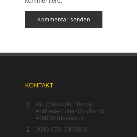
kommentiere.
KONTAKT
Dr. Christoph Thoma
Andreas-Hofer-Straße 40
A-6020 Innsbruck
0043-650-3003008