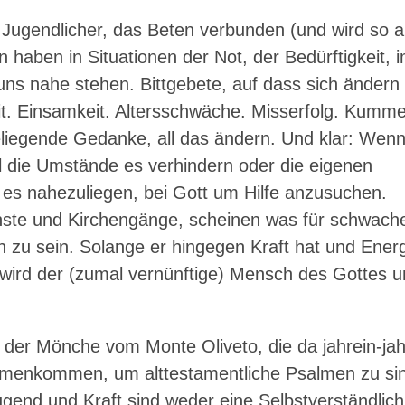
 Jugendlicher, das Beten verbunden (und wird so 
n haben in Situationen der Not, der Bedürftigkeit, 
uns nahe stehen. Bittgebete, auf dass sich ändern
it. Einsamkeit. Altersschwäche. Misserfolg. Kumme
eliegende Gedanke, all das ändern. Und klar: Wen
il die Umstände es verhindern oder die eigenen
t es nahezuliegen, bei Gott um Hilfe anzusuchen.
nste und Kirchengänge, scheinen was für schwach
 zu sein. Solange er hingegen Kraft hat und Energ
 wird der (zumal vernünftige) Mensch des Gottes 
 der Mönche vom Monte Oliveto, die da jahrein-ja
ammenkommen, um alttestamentliche Psalmen zu si
gend und Kraft sind weder eine Selbstverständlich