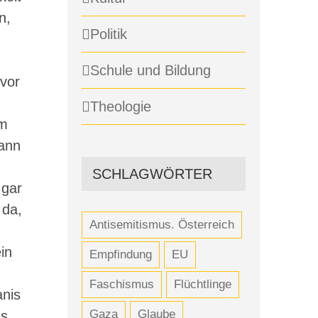
n,
Politik
Schule und Bildung
 vor
Theologie
em
dann
SCHLAGWÖRTER
 gar
 da,
Antisemitismus. Österreich
in
Empfindung
EU
Faschismus
Flüchtlinge
anis
Gaza
Glaube
as