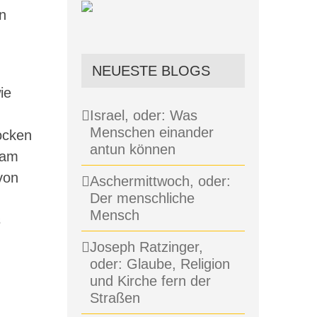
n
NEUESTE BLOGS
ie
Israel, oder: Was
Menschen einander
ocken
antun können
 am
von
Aschermittwoch, oder:
Der menschliche
Mensch
s
Joseph Ratzinger,
oder: Glaube, Religion
und Kirche fern der
Straßen