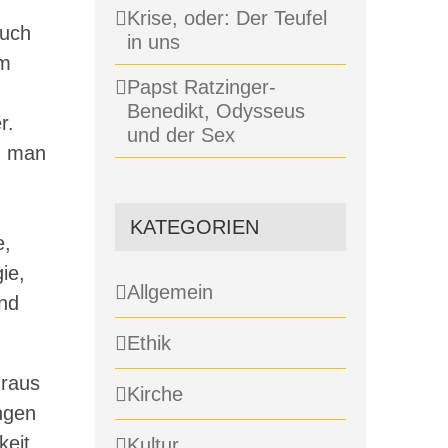
Krise, oder: Der Teufel
auch
in uns
im
Papst Ratzinger-
Benedikt, Odysseus
r.
und der Sex
n man
KATEGORIEN
e,
ie,
Allgemein
und
Ethik
hraus
Kirche
ngen
keit
Kultur