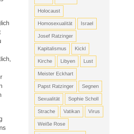
Holocaust
lich
Homosexualität
Israel
t
Josef Ratzinger
u
Kapitalismus
Kickl
lich,
Kirche
Libyen
Lust
Meister Eckhart
r
n
Papst Ratzinger
Segnen
n
Sexualität
Sophie Scholl
Strache
Vatikan
Virus
g
Weiße Rose
uns